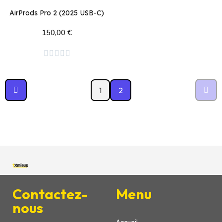
AirProds Pro 2 (2025 USB-C)
150,00 €
Ajouter au panier





1
2
Contactez-
Menu
nous