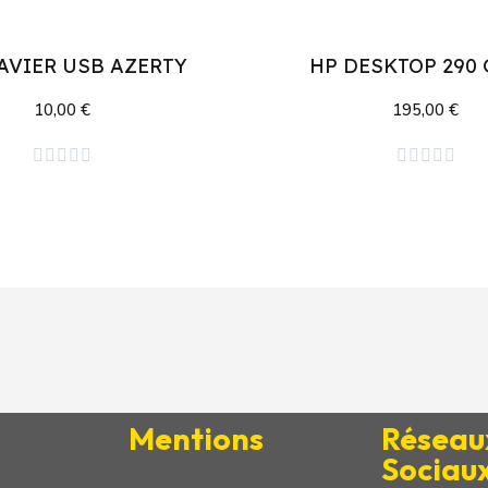
AVIER USB AZERTY
HP DESKTOP 290 
10,00 €
195,00 €
Ajouter au panier
Ajouter au panier










Mentions
Réseau
Sociau