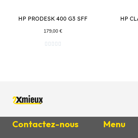
HP PRODESK 400 G3 SFF
HP CL
179,00 €
Ajouter au panier





Contactez-nous
Menu