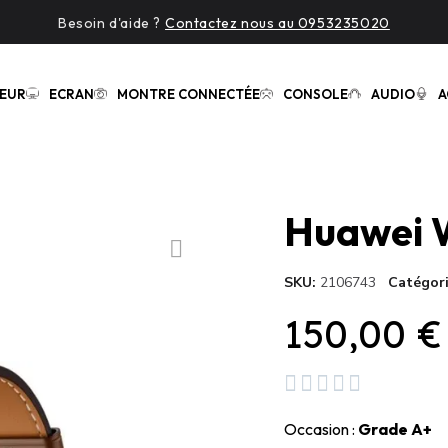
Besoin d'aide ?
Contactez nous au 0953235020
EUR
ECRAN
MONTRE CONNECTÉE
CONSOLE
AUDIO
A
SKU
2106743
Catégor
150,00 €





Occasion :
Grade A+