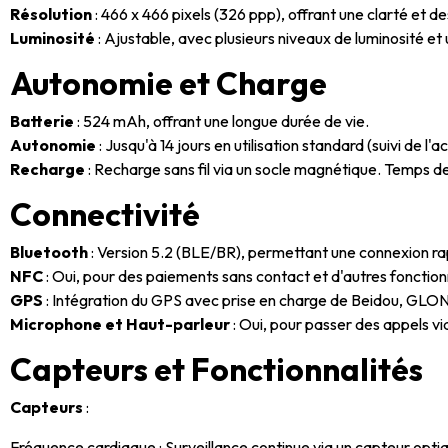
Résolution
: 466 x 466 pixels (326 ppp), offrant une clarté et d
Luminosité
: Ajustable, avec plusieurs niveaux de luminosité e
Autonomie et Charge
Batterie
: 524 mAh, offrant une longue durée de vie.
Autonomie
: Jusqu'à 14 jours en utilisation standard (suivi de l'
Recharge
: Recharge sans fil via un socle magnétique. Temps d
Connectivité
Bluetooth
: Version 5.2 (BLE/BR), permettant une connexion ra
NFC
: Oui, pour des paiements sans contact et d'autres fonction
GPS
: Intégration du GPS avec prise en charge de Beidou, GLONAS
Microphone et Haut-parleur
: Oui, pour passer des appels v
Capteurs et Fonctionnalités
Capteurs
:
Fréquence cardiaque : Surveillance continue via un capteur opti