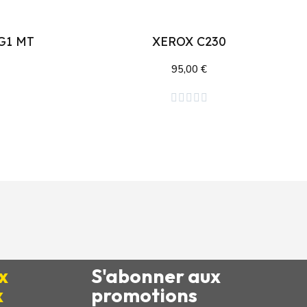
G1 MT
XEROX C230
95,00 €
Ajouter au panier





x
S'abonner aux
x
promotions