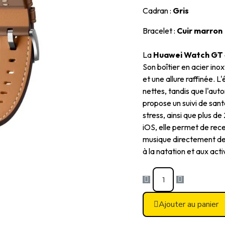
Cadran :
Gris
Bracelet :
Cuir marron
La
Huawei Watch GT
Son boîtier en acier ino
et une allure raffinée.
L'
nettes, tandis que l'auto
propose un suivi de sant
stress, ainsi que plus d
iOS, elle permet de rece
musique directement dep
à la natation et aux acti
Ajouter au panier