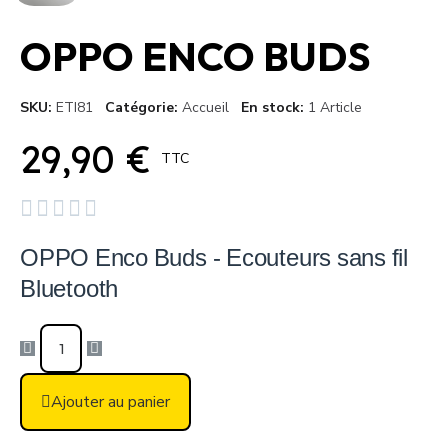
OPPO ENCO BUDS
SKU
ETI81
Catégorie
Accueil
En stock
1 Article
29,90 €
TTC





OPPO Enco Buds - Ecouteurs sans fil
Bluetooth
Ajouter au panier