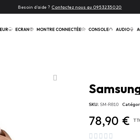
Besoin d'aide ?
Contactez nous au 0953235020
EUR
ECRAN
MONTRE CONNECTÉE
CONSOLE
AUDIO
A
Samsung
SKU
SM-R810
Catégor
78,90 €
TT




