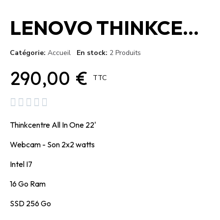
LENOVO THINKCENTRE 22 Gen 4 + Tiny M93p
Catégorie
Accueil
En stock
2 Produits
290,00 €
TTC





Thinkcentre All In One 22'
Webcam - Son 2x2 watts
Intel I7
16 Go Ram
SSD 256 Go