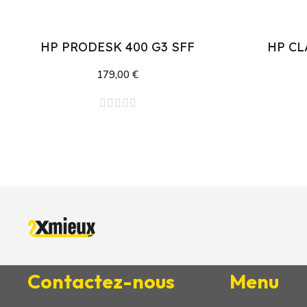
HP PRODESK 400 G3 SFF
HP CL
179,00 €
Ajouter au panier





Contactez-nous
Menu