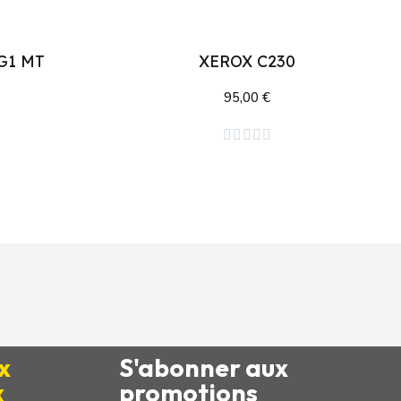
G1 MT
XEROX C230
95,00 €
Ajouter au panier





x
S'abonner aux
x
promotions