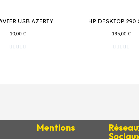
AVIER USB AZERTY
HP DESKTOP 290 
10,00 €
195,00 €
Ajouter au panier
Ajouter au panier










Mentions
Réseau
Sociau