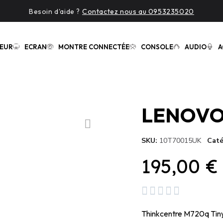
Besoin d'aide ?
Contactez nous au 0953235020
EUR
ECRAN
MONTRE CONNECTÉE
CONSOLE
AUDIO
A
SKU
10T70015UK
Caté
195,00 €





Thinkcentre M720q Tiny