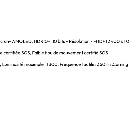
écran- AMOLED, HDR10+, 10 bits - Résolution - FHD+ (2 400 x 1 
ue certifiée SGS, Faible flou de mouvement certifié SGS
Luminosité maximale : 1 300, Fréquence tactile : 360 Hz,Corning 