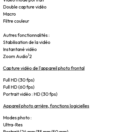
Double capture vidéo
Macro
Filtre couleur
Autres fonctionnalités :
Stabilisation de la vidéo
Instantané vidéo
1
Zoom Audio
2
Capture vidéo de l'appareil photo frontal
Full HD (30 fps)
Full HD (60 fps)
Portrait vidéo : HD (30 fps)
Appareil photo arrière, fonctions logicielles
Modes photo :
Ultra-Res
Portrait (24 mm/35 mm/50 mm)