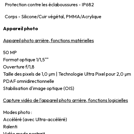
Protection contre les éclaboussures - IP682
Corps - Silicone/Cuir végétal, PMMA/Acrylique
Appareil photo
Appareil photo arrière, fonctions matérielles
50 MP
Format optique 1/1,5""
Ouverture f/1,8
Taille des pixels de 1,0 µm | Technologie Ultra Pixel pour 2,0 µm
PDAF omnidirectionnelle
Stabilisation d'image optique (OIS)
Capture vidéo de l'appareil photo arrière, fonctions logicielles
Modes photo :
Accéléré (avec Ultra-accéléré)
Ralenti
Vidéo mode portrait