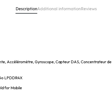
Description
Additional information
Reviews
ante, Accéléromètre, Gyroscope, Capteur DAS, Concentrateur de 
2 Go LPDDR4X
eld for Mobile