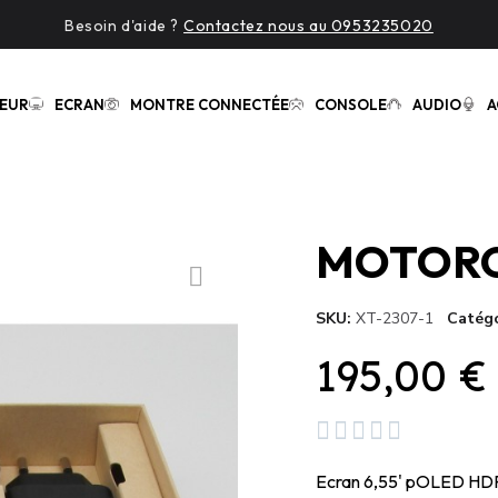
Besoin d'aide ?
Contactez nous au 0953235020
EUR
ECRAN
MONTRE CONNECTÉE
CONSOLE
AUDIO
A
SKU
XT-2307-1
Catégo
195,00 €





Ecran 6,55' pOLED HDR