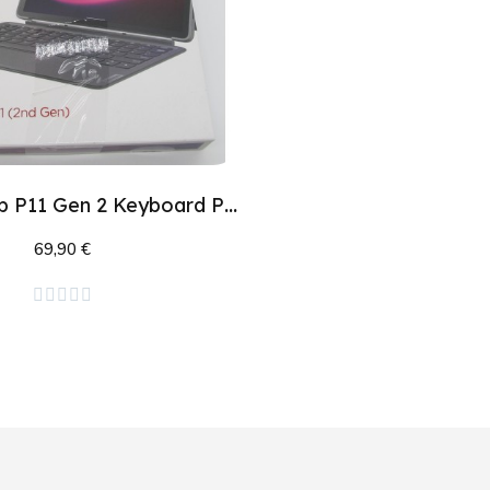
LENOVO Tab P11 Gen 2 Keyboard Pack AZERTY
69,90 €
Ajouter au panier




