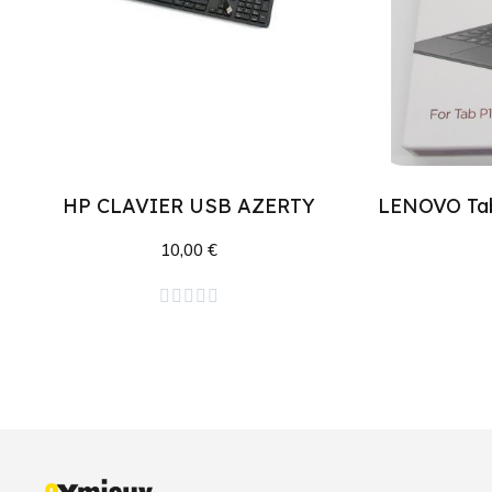
HP CLAVIER USB AZERTY
10,00 €
Ajouter au panier




