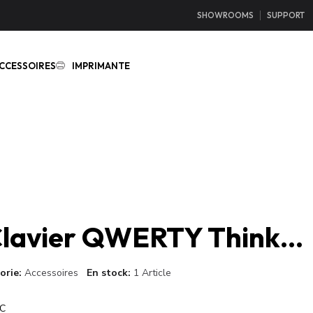
SHOWROOMS
SUPPORT
CCESSOIRES
IMPRIMANTE
Lenovo Clavier QWERTY Think Pad E15
orie
Accessoires
En stock
1 Article
C