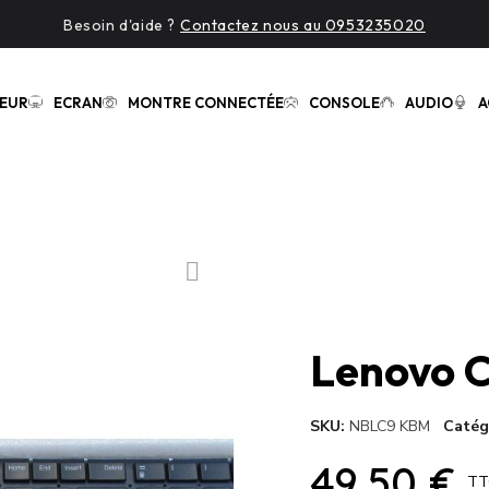
Besoin d'aide ?
Contactez nous au 0953235020
EUR
ECRAN
MONTRE CONNECTÉE
CONSOLE
AUDIO
A
SKU
NBLC9 KBM
Catég
49,50 €
TT