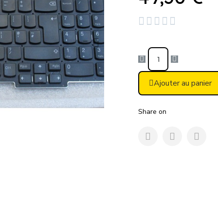





Ajouter au panier
Share on